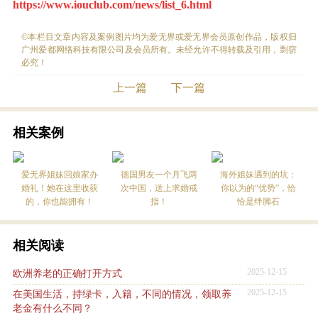
https://www.iouclub.com/news/list_6.html
©本栏目文章内容及案例图片均为爱无界或爱无界会员原创作品，版权归
广州爱都网络科技有限公司及会员所有。未经允许不得转载及引用，剽窃
必究！
上一篇
下一篇
相关案例
爱无界姐妹回娘家办
德国男友一个月飞两
海外姐妹遇到的坑：
婚礼！她在这里收获
次中国，送上求婚戒
你以为的“优势”，恰
的，你也能拥有！
指！
恰是绊脚石
相关阅读
2025-12-15
欧洲养老的正确打开方式
2025-12-15
在美国生活，持绿卡，入籍，不同的情况，领取养
老金有什么不同？