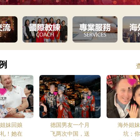
例
界姐妹回娘
德国男友一个月
海外姐妹
婚礼！她在
飞两次中国，送
坑：你