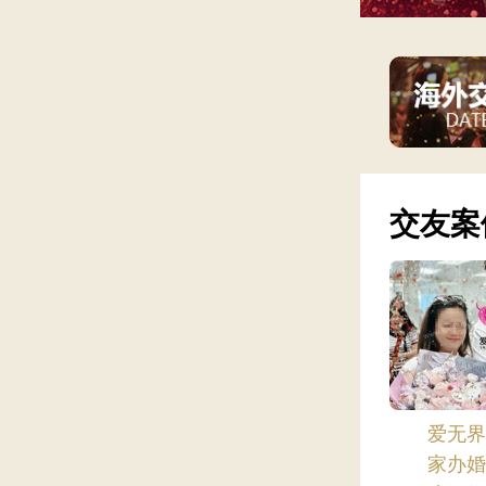
交友案
爱无
家办