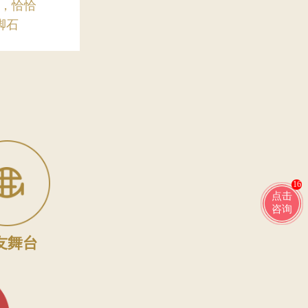
”，恰恰
脚石
16
点击
咨询
友舞台