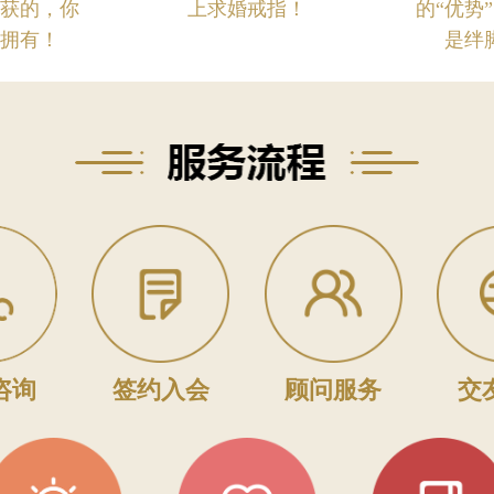
收获的，你
上求婚戒指！
的“优势
能拥有！
是绊
咨询
签约入会
顾问服务
交