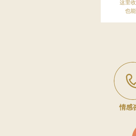
这里
也
情感