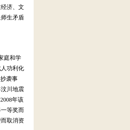
在经济、文
长师生矛盾
家庭和学
成人功利化
文抄袭事
年汶川地震
008年该
得一等奖而
袭而取消资