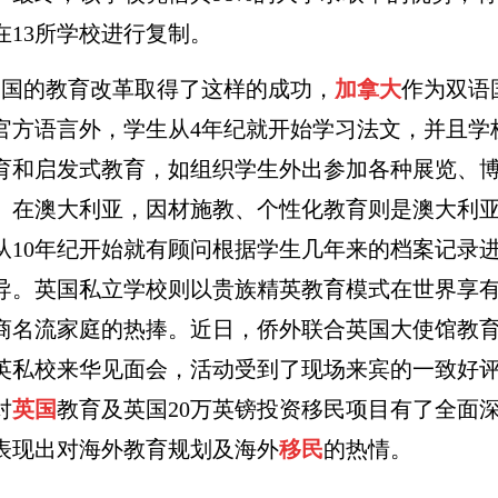
在13所学校进行复制。
的教育改革取得了这样的成功，
加拿大
作为双语
官方语言外，学生从4年纪就开始学习法文，并且学
育和启发式教育，如组织学生外出参加各种展览、
。在澳大利亚，因材施教、个性化教育则是澳大利
从10年纪开始就有顾问根据学生几年来的档案记录
导。英国私立学校则以贵族精英教育模式在世界享
商名流家庭的热捧。近日，侨外联合英国大使馆教
英私校来华见面会，活动受到了现场来宾的一致好
对
英国
教育及英国20万英镑投资移民项目有了全面
表现出对海外教育规划及海外
移民
的热情。