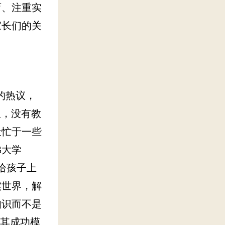
育、注重实
家长们的关
美的热议，
校里，没有教
天忙于一些
佛大学
，给孩子上
实世界，解
知识而不是
将其成功模