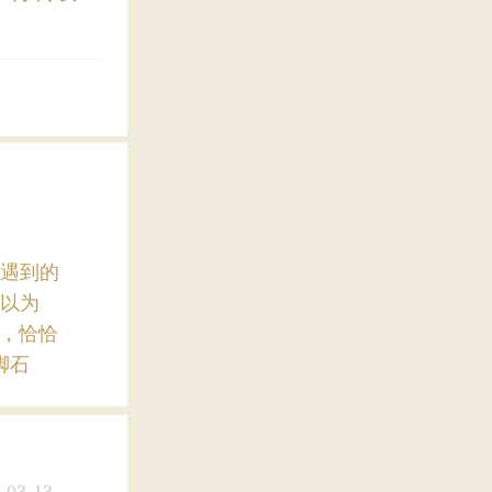
遇到的
以为
”，恰恰
脚石
-03-13