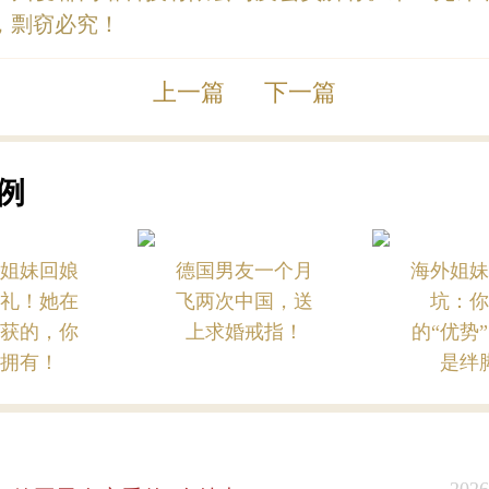
，剽窃必究！
上一篇
下一篇
例
界姐妹回娘
德国男友一个月
海外姐妹
婚礼！她在
飞两次中国，送
坑：你
收获的，你
上求婚戒指！
的“优势
能拥有！
是绊
2026