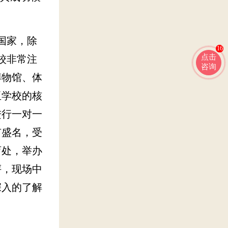
国家，除
16
点击
校非常注
咨询
博物馆、体
亚学校的核
进行一对一
有盛名，受
育处，举办
评，现场中
深入的了解