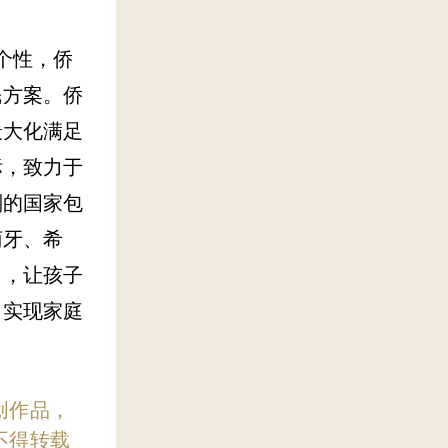
个性，侨
民方案。侨
最大化满足
标，致力于
划的国家包
萄牙、希
目，让孩子
，实现家庭
创作品，
不得转载