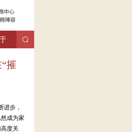
于
“摧
断进步，
已然成为家
的高度关