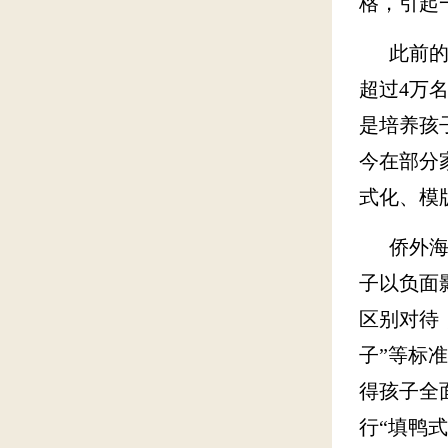
格，引起
此前的一
超过4万
是培养孩
今在部分
式化、模
侨外海外
子以负面
区别对待
子”等标
得孩子全
行“填鸭