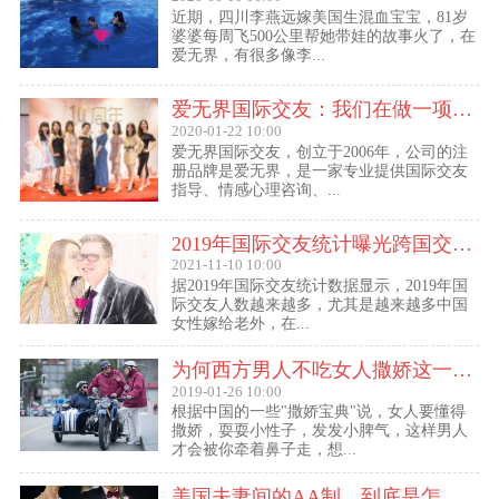
近期，四川李燕远嫁美国生混血宝宝，81岁
婆婆每周飞500公里帮她带娃的故事火了，在
爱无界，有很多像李...
爱无界国际交友：我们在做一项关于女人幸福的事业
2020-01-22 10:00
爱无界国际交友，创立于2006年，公司的注
册品牌是爱无界，是一家专业提供国际交友
指导、情感心理咨询、...
2019年国际交友统计曝光跨国交友惊人内幕：女性嫁给老外比男士娶外国老婆数量更多
2021-11-10 10:00
据2019年国际交友统计数据显示，2019年国
际交友人数越来越多，尤其是越来越多中国
女性嫁给老外，在...
为何西方男人不吃女人撒娇这一套？
2019-01-26 10:00
根据中国的一些"撒娇宝典"说，女人要懂得
撒娇，耍耍小性子，发发小脾气，这样男人
才会被你牵着鼻子走，想...
美国夫妻间的AA制，到底是怎么回事？