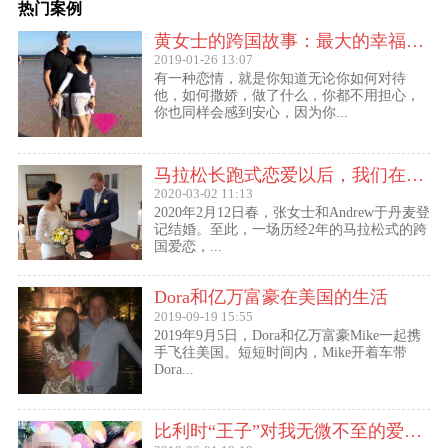
热门案例
黄女士的跨国故事：最大的幸福便是有一个白马王子一直默默等着自己
2019-01-26 13:07
有一种恋情，就是你知道无论你如何对待
他，如何撒娇，做了什么，你都不用担心，
你也同样会感到安心，因为你...
马拉松长跑式恋爱以后，我们在丹麦登记结婚了
2020-03-02 11:13
2020年2月12日春，张女士和Andrew于丹麦登
记结婚。至此，一场历经2年的马拉松式的跨
国爱恋，...
Dora和亿万富豪在美国的生活
2019-09-19 15:55
2019年9月5日，Dora和亿万富豪Mike一起携
手飞往美国。短短时间内，Mike开着车带
Dora...
比利时“王子”对我无微不至的爱（爱无界刘女士的海外生活）