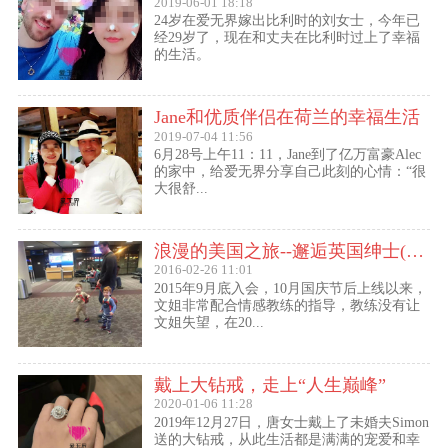
2019-06-01 18:18
24岁在爱无界嫁出比利时的刘女士，今年已
经29岁了，现在和丈夫在比利时过上了幸福
的生活。
Jane和优质伴侣在荷兰的幸福生活
2019-07-04 11:56
6月28号上午11：11，Jane到了亿万富豪Alec
的家中，给爱无界分享自己此刻的心情：“很
大很舒...
浪漫的美国之旅--邂逅英国绅士(文姐与Kent的见面动态）
2016-02-26 11:01
2015年9月底入会，10月国庆节后上线以来，
文姐非常配合情感教练的指导，教练没有让
文姐失望，在20...
戴上大钻戒，走上“人生巅峰”
2020-01-06 11:28
2019年12月27日，唐女士戴上了未婚夫Simon
送的大钻戒，从此生活都是满满的宠爱和幸