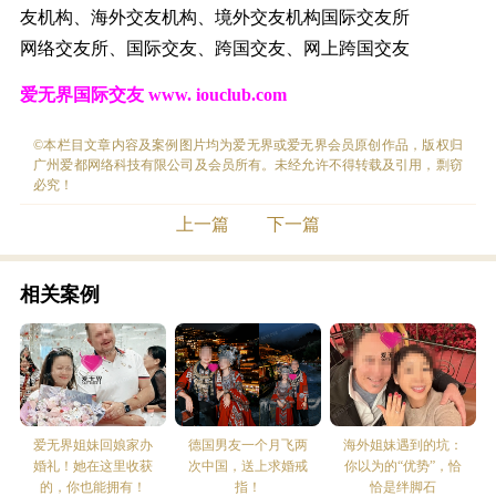
友机构、海外交友机构、境外交友机构国际交友所
网络交友所、国际交友、跨国交友、网上跨国交友
爱无界国际交友
www. iouclub.com
©本栏目文章内容及案例图片均为爱无界或爱无界会员原创作品，版权归
广州爱都网络科技有限公司及会员所有。未经允许不得转载及引用，剽窃
必究！
上一篇
下一篇
相关案例
爱无界姐妹回娘家办
德国男友一个月飞两
海外姐妹遇到的坑：
婚礼！她在这里收获
次中国，送上求婚戒
你以为的“优势”，恰
的，你也能拥有！
指！
恰是绊脚石