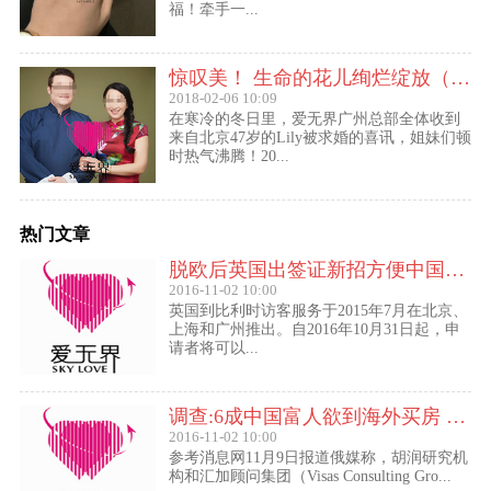
福！牵手一...
惊叹美！ 生命的花儿绚烂绽放（47岁的Lily结婚啦！）
2018-02-06 10:09
在寒冷的冬日里，爱无界广州总部全体收到
来自北京47岁的Lily被求婚的喜讯，姐妹们顿
时热气沸腾！20...
热门文章
脱欧后英国出签证新招方便中国访客进入欧盟
2016-11-02 10:00
英国到比利时访客服务于2015年7月在北京、
上海和广州推出。自2016年10月31日起，申
请者将可以...
调查:6成中国富人欲到海外买房 最想移民去美国
2016-11-02 10:00
参考消息网11月9日报道俄媒称，胡润研究机
构和汇加顾问集团（Visas Consulting Gro...