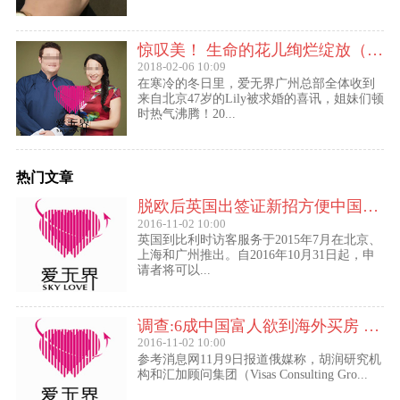
惊叹美！ 生命的花儿绚烂绽放（47岁的Lily结婚啦！）
2018-02-06 10:09
在寒冷的冬日里，爱无界广州总部全体收到
来自北京47岁的Lily被求婚的喜讯，姐妹们顿
时热气沸腾！20...
热门文章
脱欧后英国出签证新招方便中国访客进入欧盟
2016-11-02 10:00
英国到比利时访客服务于2015年7月在北京、
上海和广州推出。自2016年10月31日起，申
请者将可以...
调查:6成中国富人欲到海外买房 最想移民去美国
2016-11-02 10:00
参考消息网11月9日报道俄媒称，胡润研究机
构和汇加顾问集团（Visas Consulting Gro...