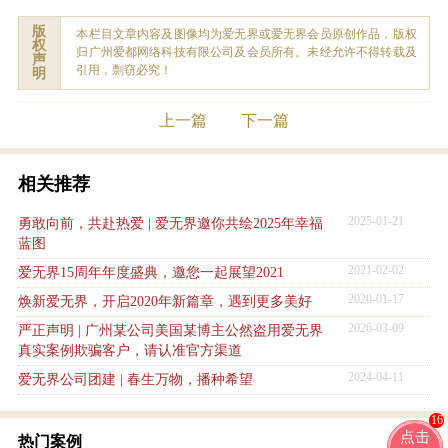
版
本栏目文章内容及图像均为爱无界或爱无界会员原创作品，版权
权
归广州爱都网络科技有限公司及会员所有。未经允许不得转载及
声
引用，剽窃必究！
明
上一篇
下一篇
相关推荐
2025-01-21
勇敢向前，共赴热爱 | 爱无界邀你共绘2025年幸福
蓝图
2021-02-02
爱无界15周年年度盛典，邀您一起展望2021
2020-01-17
焕新爱无界，开启2020年新篇章，遇到更多美好
2026-03-09
严正声明 | 广州某公司美国某博主公然盗用爱无界
真实案例欺骗客户，请认准官方渠道
2024-04-11
爱无界公司团建 | 春生万物，播种希望
16
点击
热门案例