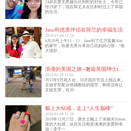
24岁在爱无界嫁出比利时的刘女士，今年已
经29岁了，现在和丈夫在比利时过上了幸福
的生活。
Jane和优质伴侣在荷兰的幸福生活
2019-07-04 11:56
6月28号上午11：11，Jane到了亿万富豪Alec
的家中，给爱无界分享自己此刻的心情：“很
大很舒...
浪漫的美国之旅--邂逅英国绅士(文姐与Kent的见面动态）
2016-02-26 11:01
2015年9月底入会，10月国庆节后上线以来，
文姐非常配合情感教练的指导，教练没有让
文姐失望，在20...
戴上大钻戒，走上“人生巅峰”
2020-01-06 11:28
2019年12月27日，唐女士戴上了未婚夫Simon
送的大钻戒，从此生活都是满满的宠爱和幸
福！牵手一...