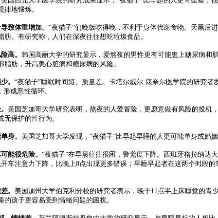
。
美国西北大学医学院的研究成果显示，“夜猫子”比早起的人更常坐着，
规律地锻炼。
食导致体重增加。
“夜猫子”们晚饭吃得晚，不利于身体代谢食物。天黑后
脂肪。有研究称，人们在深夜往往想吃垃圾食品。
风险高。
韩国高丽大学的研究显示，爱熬夜的男性更有可能患上糖尿病和
部脂肪，升高患心脏病和糖尿病的风险。
间少。
“夜猫子”睡眠时间短、质量差。卡塔尔威尔·康奈尔医学院的研究者
”，形成恶性循环。
险。
美国芝加哥大学研究表明，熬夜的人爱冒险，更愿意做有风险的投机
或无保护的性行为。
能单身。
美国芝加哥大学发现，“夜猫子”比早起早睡的人更可能单身或婚
车可能很危险。
“夜猫子”在早晨往往很困，警觉度下降。西班牙格拉纳达
点开车注意力下降，比晚上8点出现更多错误；早睡早起者在这两个时段的
绩差。
美国加州大学伯克利分校的研究者表示，晚于11点半上床睡觉的青
睡的孩子更容易受到情绪问题的困扰。