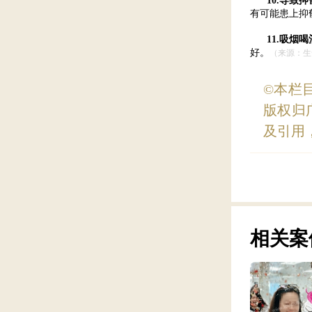
10.导致
有可能患上抑
11.吸烟
好。
（来源：生
©本栏
版权归
及引用
相关案