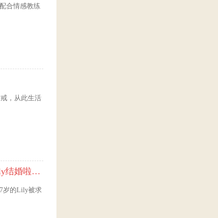
常配合情感教练
大钻戒，从此生活
惊叹美！ 生命的花儿绚烂绽放（47岁的Lily结婚啦！）
的Lily被求