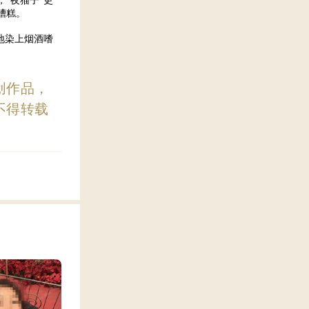
“夜猫子”更
糟糕。
地染上烟酒嗜
创作品，
不得转载