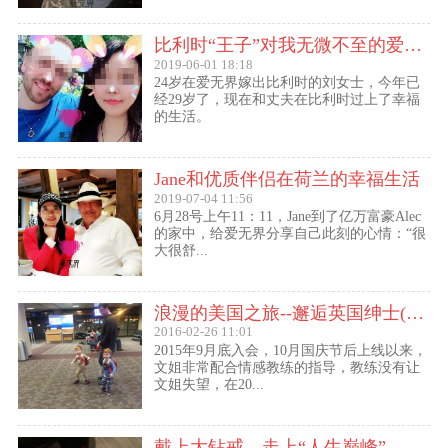
比利时“王子”对我无微不至的爱（爱无界刘女士的海外生活）
2019-06-01 18:18
24岁在爱无界嫁出比利时的刘女士，今年已
经29岁了，现在和丈夫在比利时过上了幸福
的生活。
Jane和优质伴侣在荷兰的幸福生活
2019-07-04 11:56
6月28号上午11：11，Jane到了亿万富豪Alec
的家中，给爱无界分享自己此刻的心情：“很
大很舒...
浪漫的美国之旅--邂逅英国绅士(文姐与Kent的见面动态）
2016-02-26 11:01
2015年9月底入会，10月国庆节后上线以来，
文姐非常配合情感教练的指导，教练没有让
文姐失望，在20...
戴上大钻戒，走上“人生巅峰”