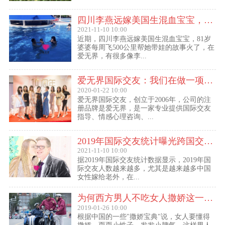
四川李燕远嫁美国生混血宝宝，这些跨国交友的真实故事可能你还没听过！
2021-11-10 10:00
近期，四川李燕远嫁美国生混血宝宝，81岁
婆婆每周飞500公里帮她带娃的故事火了，在
爱无界，有很多像李...
爱无界国际交友：我们在做一项关于女人幸福的事业
2020-01-22 10:00
爱无界国际交友，创立于2006年，公司的注
册品牌是爱无界，是一家专业提供国际交友
指导、情感心理咨询、...
2019年国际交友统计曝光跨国交友惊人内幕：女性嫁给老外比男士娶外国老婆数量更多
2021-11-10 10:00
据2019年国际交友统计数据显示，2019年国
际交友人数越来越多，尤其是越来越多中国
女性嫁给老外，在...
为何西方男人不吃女人撒娇这一套？
2019-01-26 10:00
根据中国的一些"撒娇宝典"说，女人要懂得