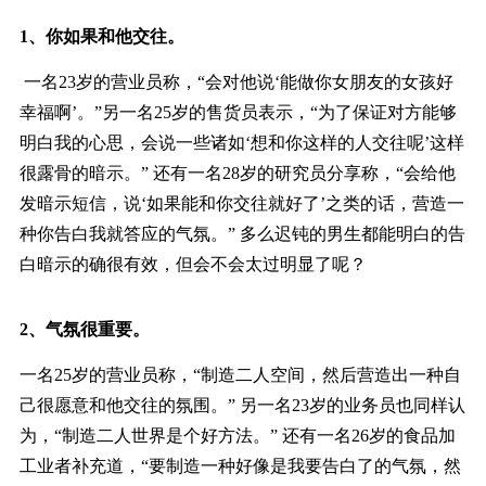
1、你如果和他交往。
一名23岁的营业员称，“会对他说‘能做你女朋友的女孩好
幸福啊’。”另一名25岁的售货员表示，“为了保证对方能够
明白我的心思，会说一些诸如‘想和你这样的人交往呢’这样
很露骨的暗示。” 还有一名28岁的研究员分享称，“会给他
发暗示短信，说‘如果能和你交往就好了’之类的话，营造一
种你告白我就答应的气氛。” 多么迟钝的男生都能明白的告
白暗示的确很有效，但会不会太过明显了呢？
2、气氛很重要。
一名25岁的营业员称，“制造二人空间，然后营造出一种自
己很愿意和他交往的氛围。” 另一名23岁的业务员也同样认
为，“制造二人世界是个好方法。” 还有一名26岁的食品加
工业者补充道，“要制造一种好像是我要告白了的气氛，然