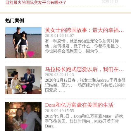
2025-12-12
目前最火的国际交友平台有哪些？
热门案例
黄女士的跨国故事：最大的幸福便是有一个白马王子一直默默等着自己
2019-01-26 13:07
有一种恋情，就是你知道无论你如何对待
他，如何撒娇，做了什么，你都不用担心，
你也同样会感到安心，因为你...
马拉松长跑式恋爱以后，我们在丹麦登记结婚了
2020-03-02 11:13
2020年2月12日春，张女士和Andrew于丹麦登
记结婚。至此，一场历经2年的马拉松式的跨
国爱恋，...
Dora和亿万富豪在美国的生活
2019-09-19 15:55
2019年9月5日，Dora和亿万富豪Mike一起携
手飞往美国。短短时间内，Mike开着车带
Dora...