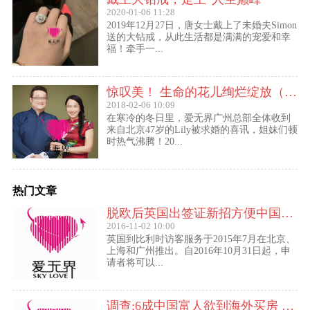
2020-01-06 11:28
2019年12月27日，唐女士戴上了未婚夫Simon
送的大钻戒，从此生活都是满满的宠爱和幸
福！牵手一...
惊叹美！ 生命的花儿绚烂绽放（47岁的Lily结婚啦！）
2018-02-06 10:09
在寒冷的冬日里，爱无界广州总部全体收到
来自北京47岁的Lily被求婚的喜讯，姐妹们顿
时热气沸腾！20...
热门文章
脱欧后英国出签证新招方便中国访客进入欧盟
2016-11-02 10:00
英国到比利时访客服务于2015年7月在北京、
上海和广州推出。自2016年10月31日起，申
请者将可以...
调查:6成中国富人欲到海外买房 最想移民去美国