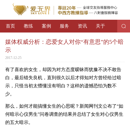
首页
教练
案例
服务
资讯
关于
媒体权威分析：恋爱女人对你“有意思”的5个暗
示
2017-12-25
有了喜欢的女生，却因为对方态度暧昧而犹豫不决不敢告
白，最后错失良机，直到很久以后才得知对方曾经给过暗
示，只怪当初太懵懂没有明白？这样的遗憾恐怕为数不
少。
那么，如何才能搞懂女生的心思呢？新闻网刊文公布了“如
何暗示心仪男生”问卷调查的结果并总结了女生对心仪男生
的五大暗示。