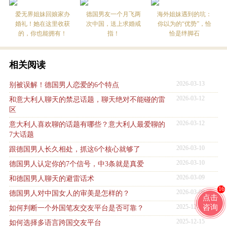
爱无界姐妹回娘家办
德国男友一个月飞两
海外姐妹遇到的坑：
婚礼！她在这里收获
次中国，送上求婚戒
你以为的“优势”，恰
的，你也能拥有！
指！
恰是绊脚石
相关阅读
2026-03-13
别被误解！德国男人恋爱的6个特点
2026-03-12
和意大利人聊天的禁忌话题，聊天绝对不能碰的雷
区
2026-03-12
意大利人喜欢聊的话题有哪些？意大利人最爱聊的
7大话题
2026-03-10
跟德国男人长久相处，抓这6个核心就够了
2026-03-10
德国男人认定你的7个信号，中3条就是真爱
2026-03-09
和德国男人聊天的避雷话术
16
2026-03-09
德国男人对中国女人的审美是怎样的？
点击
咨询
2025-12-15
如何判断一个外国笔友交友平台是否可靠？
2025-12-15
如何选择多语言跨国交友平台