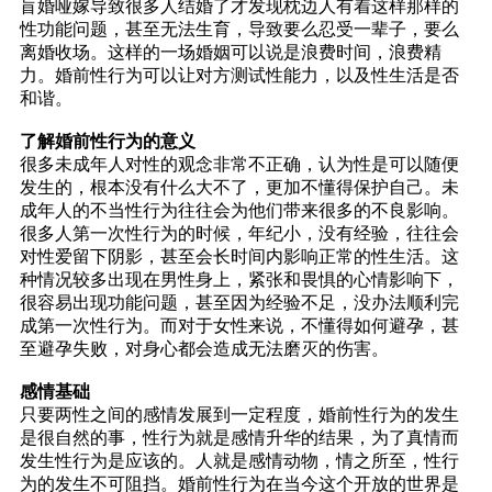
盲婚哑嫁导致很多人结婚了才发现枕边人有着这样那样的
性功能问题，甚至无法生育，导致要么忍受一辈子，要么
离婚收场。这样的一场婚姻可以说是浪费时间，浪费精
力。婚前性行为可以让对方测试性能力，以及性生活是否
和谐。
了解婚前性行为的意义
很多未成年人对性的观念非常不正确，认为性是可以随便
发生的，根本没有什么大不了，更加不懂得保护自己。未
成年人的不当性行为往往会为他们带来很多的不良影响。
很多人第一次性行为的时候，年纪小，没有经验，往往会
对性爱留下阴影，甚至会长时间内影响正常的性生活。这
种情况较多出现在男性身上，紧张和畏惧的心情影响下，
很容易出现功能问题，甚至因为经验不足，没办法顺利完
成第一次性行为。而对于女性来说，不懂得如何避孕，甚
至避孕失败，对身心都会造成无法磨灭的伤害。
感情基础
只要两性之间的感情发展到一定程度，婚前性行为的发生
是很自然的事，性行为就是感情升华的结果，为了真情而
发生性行为是应该的。人就是感情动物，情之所至，性行
为的发生不可阻挡。婚前性行为在当今这个开放的世界是