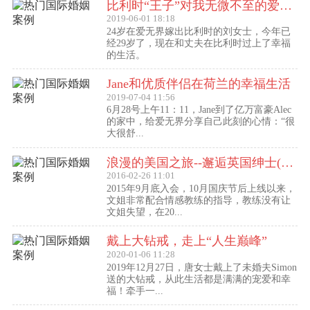
比利时“王子”对我无微不至的爱（爱无界刘女士的海外生活）
2019-06-01 18:18
24岁在爱无界嫁出比利时的刘女士，今年已
经29岁了，现在和丈夫在比利时过上了幸福
的生活。
Jane和优质伴侣在荷兰的幸福生活
2019-07-04 11:56
6月28号上午11：11，Jane到了亿万富豪Alec
的家中，给爱无界分享自己此刻的心情：“很
大很舒...
浪漫的美国之旅--邂逅英国绅士(文姐与Kent的见面动态）
2016-02-26 11:01
2015年9月底入会，10月国庆节后上线以来，
文姐非常配合情感教练的指导，教练没有让
文姐失望，在20...
戴上大钻戒，走上“人生巅峰”
2020-01-06 11:28
2019年12月27日，唐女士戴上了未婚夫Simon
送的大钻戒，从此生活都是满满的宠爱和幸
福！牵手一...