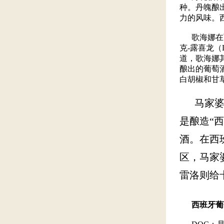
种。丹魄酿
力的风味。
歌海娜在西班
克-露喜龙（L
道，歌海娜
酿出的葡萄
白胡椒和甘
马家婆（Ma
是酿造“
酒。在西班
区，马家
雷洛则给
西班牙葡