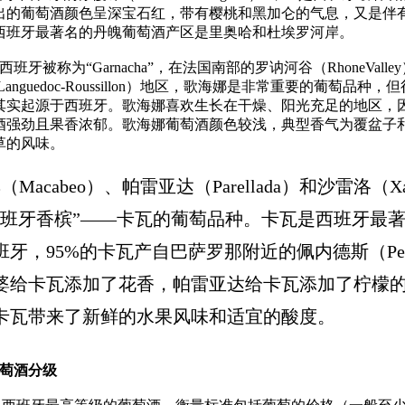
出的葡萄酒颜色呈深宝石红，带有樱桃和黑加仑的气息，又是伴
西班牙最著名的丹魄葡萄酒产区是里奥哈和杜埃罗河岸。
牙被称为“Garnacha”，在法国南部的罗讷河谷（RhoneValle
anguedoc-Roussillon）地区，歌海娜是非常重要的葡萄品种
其实起源于西班牙。歌海娜喜欢生长在干燥、阳光充足的地区，
酒强劲且果香浓郁。歌海娜葡萄酒颜色较浅，典型香气为覆盆子
草的风味。
cabeo）、帕雷亚达（Parellada）和沙雷洛（Xar
西班牙香槟”——卡瓦的葡萄品种。卡瓦是西班牙最
牙，95%的卡瓦产自巴萨罗那附近的佩内德斯（Pene
婆给卡瓦添加了花香，帕雷亚达给卡瓦添加了柠檬
卡瓦带来了新鲜的水果风味和适宜的酸度。
萄酒分级