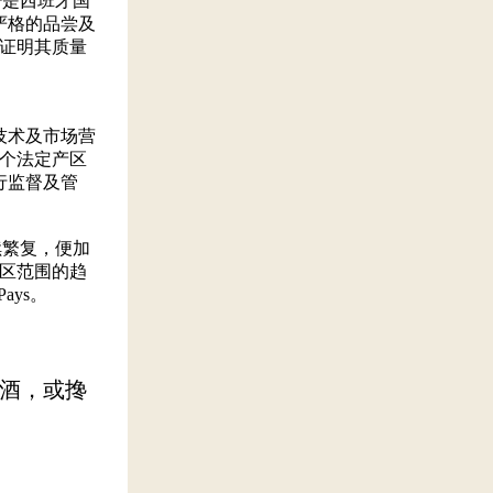
少是西班牙国
严格的品尝及
，证明其质量
、
技术及市场营
每个法定产区
行监督及管
续繁复，便加
分区范围的趋
ays。
酒，或搀