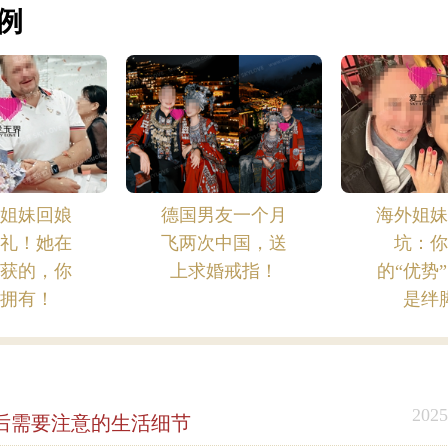
例
界姐妹回娘
德国男友一个月
海外姐妹
婚礼！她在
飞两次中国，送
坑：你
收获的，你
上求婚戒指！
的“优势
能拥有！
是绊
2025
后需要注意的生活细节