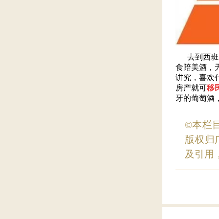
去到西班牙
食陪美酒，
讲究，喜欢
房产就可
移
牙的葡萄酒
©本栏
版权归
及引用