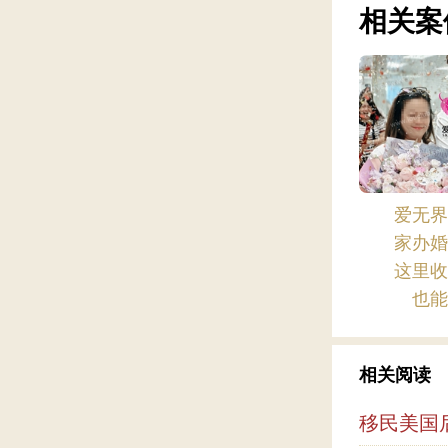
相关案
爱无
家办
这里
也
相关阅读
移民美国