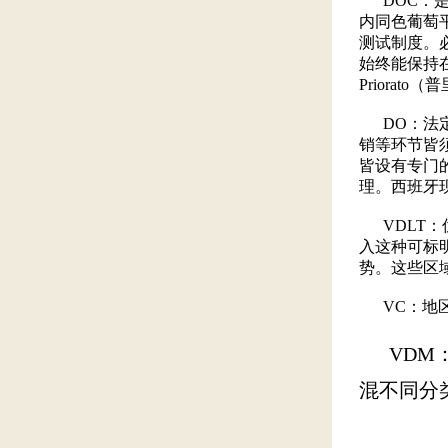
DOC：是
内同色葡萄
测试制度。
始终能保持在
Priorato
DO：法定
销等环节皆
皆设有专门
理。西班牙
VDLT：
入这种可标
势。这些区域
VC：地区
VDM：
混不同分