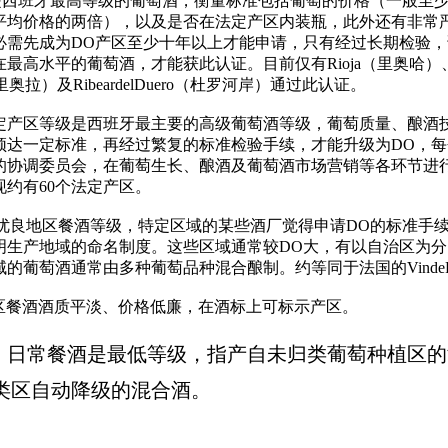
西班牙最高等级的葡萄酒，衡量标准包括葡萄的价格（一般至
平均价格的两倍），以及是否在法定产区内装瓶，此外还有非常
必需先成为DO产区至少十年以上才能申请，只有经过长期检验
最高水平的葡萄酒，才能获此认证。目前仅有Rioja（里奥哈）
（普里奥拉）及RibeardelDuero（杜罗河岸）通过此认证。
产区等级是西班牙最主要的高级葡萄酒等级，葡萄质量、酿酒
须达一定标准，再经过繁复的标准检验手续，才能升级为DO，
的协调委员会，在葡萄生长、酿酒及葡萄酒市场营销等各环节进
现约有60个法定产区。
优良地区餐酒等级，特定区域的某些酒厂觉得申请DO的标准手
明生产地域的命名制度。这些区域通常较DO大，有以自治区为
的葡萄酒通常由多种葡萄品种混合酿制。约等同于法国的VindeP
餐酒酒质平淡、价格低廉，在酒标上可标示产区。
日常餐酒是最低等级，指产自未归类葡萄种植区的
类区自动降级的混合酒。