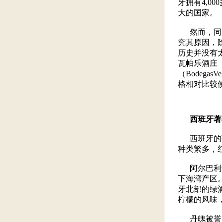
牙拥有4,0
大的国家。
然而，同为
究其原因，
历史并没有
瓦帕乐酒庄（A
（Bodega
格相对比较
西班牙著
西班牙的葡
种类繁多，
阿尔巴利诺
下海湾产区。
牙北部的绿酒（
柠檬的风味
丹魄被誉为“