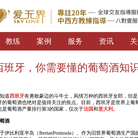
教练
案例
服务
资讯
关
西班牙，你需要懂的葡萄酒知
知道
西班牙
有勇敢豪迈的斗牛士，风情万种的西班牙女郎，但是
牙的葡萄酒也绝对是值得关注的焦点。目前，西班牙是世界上葡
也是葡萄酒产量排行第3的国家，仅次于
法国
和
意大利
。
萄酒
比利亚半岛（IberianPeninsula）。作为旧世界葡萄酒生产