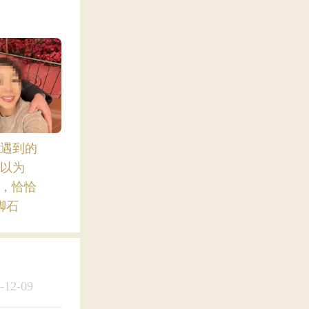
遇到的
以为
”，恰恰
脚石
-12-09