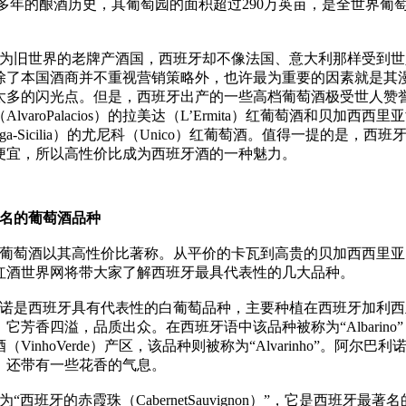
00多年的酿酒历史，其葡萄园的面积超过290万英亩，是全世界葡
旧世界的老牌产酒国，西班牙却不像法国、意大利那样受到世
除了本国酒商并不重视营销策略外，也许最为重要的因素就是其
太多的闪光点。但是，西班牙出产的一些高档葡萄酒极受世人赞
lvaroPalacios）的拉美达（L’Ermita）红葡萄酒和贝加西西里
sVega-Sicilia）的尤尼科（Unico）红葡萄酒。值得一提的是，西
便宜，所以高性价比成为西班牙酒的一种魅力。
名的葡萄酒品种
萄酒以其高性价比著称。从平价的卡瓦到高贵的贝加西西里亚
红酒世界网将带大家了解西班牙最具代表性的几大品种。
是西班牙具有代表性的白葡萄品种，主要种植在西班牙加利西
它芳香四溢，品质出众。在西班牙语中该品种被称为“Albarino
VinhoVerde）产区，该品种则被称为“Alvarinho”。阿尔巴
，还带有一些花香的气息。
西班牙的赤霞珠（CabernetSauvignon）”，它是西班牙最著