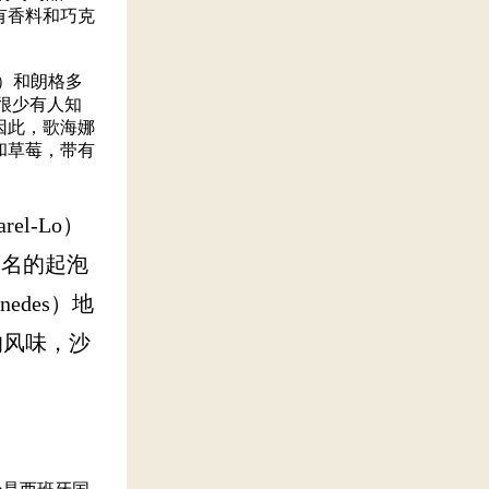
有香料和巧克
y）和朗格多
，但很少有人知
因此，歌海娜
和草莓，带有
el-Lo）
著名的起泡
des）地
的风味，沙