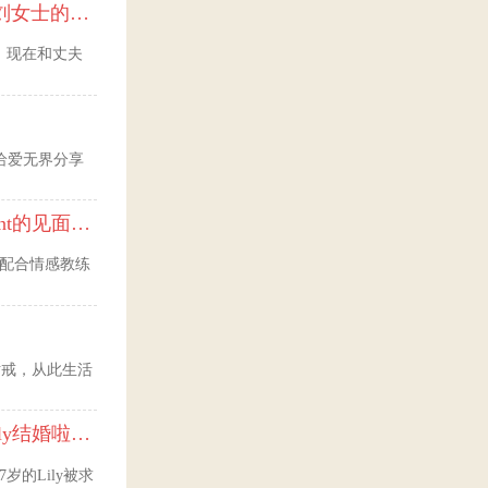
比利时“王子”对我无微不至的爱（爱无界刘女士的海外生活）
，现在和丈夫
，给爱无界分享
浪漫的美国之旅--邂逅英国绅士(文姐与Kent的见面动态）
常配合情感教练
大钻戒，从此生活
惊叹美！ 生命的花儿绚烂绽放（47岁的Lily结婚啦！）
的Lily被求