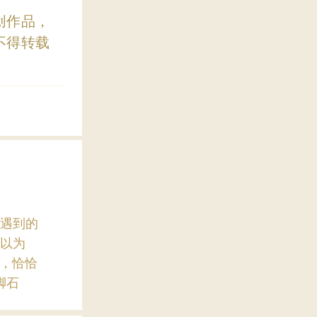
创作品，
不得转载
遇到的
以为
”，恰恰
脚石