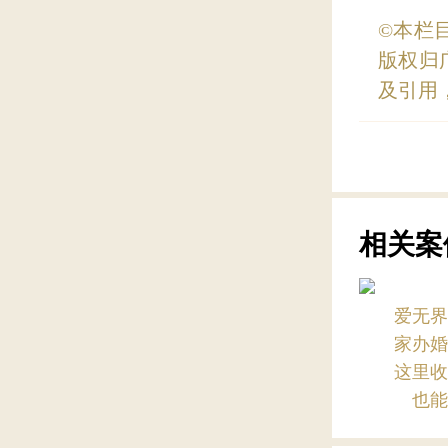
©本栏
版权归
及引用
相关案
爱无
家办
这里
也