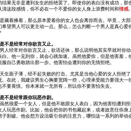
的结果无非是遭到女生的拒绝罢了。即使你的表白没有成功，那
认清这段感情，你不必在一个不爱你的女人身上浪费时间和
情感
藏着掖着，那么原本爱着你的女人也会离你而去。毕竟，大部
们希望男人可以更主动一点。那么，怎么判断一个男人是真心爱
？
是不是经常对你欲言又止。
人经常对你欲言又止，欲语还休，那么说明他其实早就对你动
表白。他一见到你，就会心跳加速。虽然他爱你，但是他害羞，
说服自己勇敢踏出那一步。他害怕会遭到你的无情拒绝。
生面子薄，经不起失败的打击。尤其是当他心爱的女人拒绝了
死。在此，我建议男生心胸要宽阔一些，心理承受能力要强大一
也不要畏惧。你本来就一无所有，所以你不要害怕失去。
是不是经常跟你玩恶作剧。
然很爱一个女人，但是他不敢跟女人表白，因为他害怕遭到拒
女人玩恶作剧。比如，他会把你的书包藏起来，或者故意往你身
裙子割破。他会想方设法吸引你的注意力，哪怕这一系列的举动