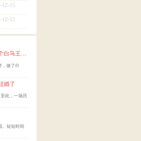
-12-15
-12-12
黄女士的跨国故事：最大的幸福便是有一个白马王子一直默默等着自己
娇，做了什
结婚了
婚。至此，一场历
美国。短短时间