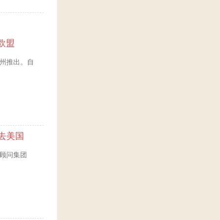
欧盟
广州推出。自
去美国
加顾问集团