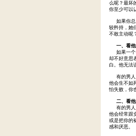
么呢？最坏
你至少可以
如果你总是
较矜持，她
不敢主动呢
一、看他
如果一个男
却不好意思
白。他无法
有的男人天
他会生不如
怕失败，你
二、看他
有的男人虽
他会经常跟
或是把你的
感和厌恶。