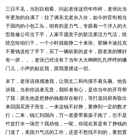
三日不见，当刮目相看。问起老张这些年咋样，老张比当
年更加的自满了：拉了俩东北老乡入伙，如今的官衔相当
于国内的小包工头，咱有的是力气，专跟着一个洋人的大
型装修公司当下手，人家不愿意干的脏活累活力气活，统
统交给咱们干，一个小时就能挣二十来块。那辆卡迪拉克
不要钱送给了手下，买了一辆崭新的皮卡，跟老美的嗜好
有一拼，，，老张已经没有了当年大大咧咧扎扎呼呼的嗓
门儿，小声的贴近我，跟我显摆这一切。
末了，老张说很感激我，让我丈二和尚摸不着头脑。他告
诉我，当初你说者无意，我听者有心，是你当年的开导帮
了我：原先他是把挣的钱都存在银行，等打道回府再取出
来回国买房子营生，一来这钱不好挣，要挣到一定的数才
行；二来，钱汇到国内，万一老婆带着孩子跑了，岂不是
竹篮打水一场空？我劝他，一呢，你现在算是有了挣钱的
门道了，美国力气活的工作，还是不愁找不到的，要想置