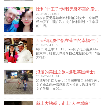
比利时“王子”对我无微不至的爱（爱无界刘女士的海外生活）
2019-06-01 18:18
24岁在爱无界嫁出比利时的刘女士，今年已
经29岁了，现在和丈夫在比利时过上了幸福
的生活。
Jane和优质伴侣在荷兰的幸福生活
2019-07-04 11:56
6月28号上午11：11，Jane到了亿万富豪Alec
的家中，给爱无界分享自己此刻的心情：“很
大很舒...
浪漫的美国之旅--邂逅英国绅士(文姐与Kent的见面动态）
2016-02-26 11:01
2015年9月底入会，10月国庆节后上线以来，
文姐非常配合情感教练的指导，教练没有让
文姐失望，在20...
戴上大钻戒，走上“人生巅峰”