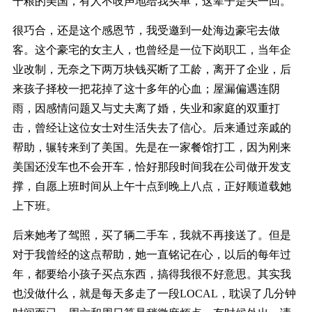
干粮的美国，有人不吱声地给我买单，这辈子是头一回。
很巧合，还是这个感恩节，我受邀到一处海边豪宅去做
客。这个豪宅的女主人，也曾经是一位下岗职工，当年企
业改制，无奈之下两万块钱买断了工龄，离开了企业，后
来孩子择校一把花掉了这十多年的心血；屋漏偏遇连阴
雨，因感情问题又与丈夫离了婚，失业和家庭的双重打
击，曾经让这位女士对生活失去了信心。后来通过亲戚的
帮助，辗转来到了美国。先是在一家餐馆打工，因为刚来
美国还没车也不会开车，恰好那段时间我在公司做开发支
撑，自愿上班时间从上午十点到晚上八点，正好顺道载她
上下班。
后来她考了驾照，买了辆二手车，我就不再接送了。但是
对于我曾经的这点帮助，她一直铭记在心，以后的每年过
年，都要给小孩子买点东西，搞得我很不好意思。其实我
也没做什么，就是每天多走了一段LOCAL，耽误了几分钟