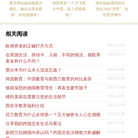
爱无界姐妹回娘家办
德国男友一个月飞两
海外姐妹遇到的坑：
婚礼！她在这里收获
次中国，送上求婚戒
你以为的“优势”，恰
的，你也能拥有！
指！
恰是绊脚石
相关阅读
2025-12-15
欧洲养老的正确打开方式
2025-12-15
在美国生活，持绿卡，入籍，不同的情况，领取养
老金有什么不同？
2025-12-09
墨尔本为什么令人流连忘返？
2025-12-09
跨国教育：中国教育与新西兰教育的对比差异
2025-12-09
值得深思的德国教育理念：再富也要穷孩子
2025-12-09
移民美国后需要注意的生活细节
2025-12-09
西班牙教育福利介绍
2025-12-09
芬兰教育为什么全球第一？五大秘密令人心生感慨
2025-12-08
分享我的跨国交友生活与看法
2025-02-10
新西兰结婚国内承认吗？跨国交友法律效力权威解