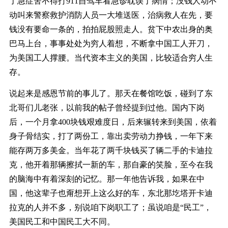
了急症舍不得打911自驾车看急诊耽误了病情；没钱人动不
动叫来警察救护消防人员一大堆送医，治病救人在先，要
钱没有要命一条的，拍拍屁股照走人。贫下中农出身的奥
巴马上台，事事处处为穷人着想，不断拿中国工人开刀，
为美国工人撑腰。当代资本主义的美国，比较适合穷人生
存。
说起来是感恩节前的事儿了。那天在餐馆吃饭，碰到了东
北哥们儿老张，以前我的帖子曾经提到过他。国内下岗
后，一个月拿400块钱艰难度日，后来辗转来到美国，依着
身子骨结实，打了两份工，靠出卖劳动力挣钱，一年下来
能存两万多美金。当年花了两千块钱买了辆二手的卡迪拉
克，他开着那辆擦拭一新的车，那自豪的笑脸，至今在我
的脑海中有着深刻的记忆。那一年他告诉我，如果在中
国，他这辈子也甭想开上这么好的车，东北那圪塔开卡迪
拉克的人并不多，别说咱下岗职工了；虽说咱是“民工”，
美国民工和中国民工大不同。