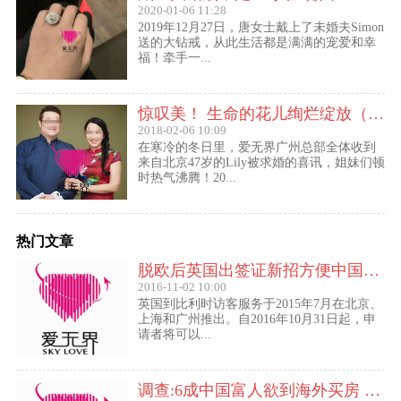
2020-01-06 11:28
2019年12月27日，唐女士戴上了未婚夫Simon
送的大钻戒，从此生活都是满满的宠爱和幸
福！牵手一...
惊叹美！ 生命的花儿绚烂绽放（47岁的Lily结婚啦！）
2018-02-06 10:09
在寒冷的冬日里，爱无界广州总部全体收到
来自北京47岁的Lily被求婚的喜讯，姐妹们顿
时热气沸腾！20...
热门文章
脱欧后英国出签证新招方便中国访客进入欧盟
2016-11-02 10:00
英国到比利时访客服务于2015年7月在北京、
上海和广州推出。自2016年10月31日起，申
请者将可以...
调查:6成中国富人欲到海外买房 最想移民去美国