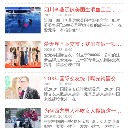
四川李燕远嫁美国生混血宝宝，这些跨国交友的真实故事可能你还没听过！
2021-11-10 10:00
近期，四川李燕远嫁美国生混血宝宝，81岁
婆婆每周飞500公里帮她带娃的故事火了，在
爱无界，有很多像李...
爱无界国际交友：我们在做一项关于女人幸福的事业
2020-01-22 10:00
爱无界国际交友，创立于2006年，公司的注
册品牌是爱无界，是一家专业提供国际交友
指导、情感心理咨询、...
2019年国际交友统计曝光跨国交友惊人内幕：女性嫁给老外比男士娶外国老婆数量更多
2021-11-10 10:00
据2019年国际交友统计数据显示，2019年国
际交友人数越来越多，尤其是越来越多中国
女性嫁给老外，在...
为何西方男人不吃女人撒娇这一套？
2019-01-26 10:00
根据中国的一些"撒娇宝典"说，女人要懂得
撒娇，耍耍小性子，发发小脾气，这样男人