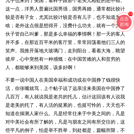
儿子也来到了美国，看样子跟那个老头儿相处的还不错。
这一点，洋男人普遍比国男强，国男再婚，通常都比较计
16
较是否有子女，尤其比较计较是否有儿子，也不知道为
点击
咨询
啥；老外这点很是想得开，没费什么功夫，就有一个大小
伙子管自己叫爹，那是多么幸福的事情啊！那一天的客人
并不多，在那近百平米的客厅里，常常回荡着他们三人的
笑声。我推开落地大玻璃门，走到阳台，看着大海，眺望
彼岸，心中突然有一种感慨：在中国苦难的人和贫穷的
人，都能够来到美国，该多好啊！
不要一说中国人在美国幸福和成功或在中国挣了钱很快
活，你张嘴就骂，上个帖子说了远亲没来美国在中国挣了
几百万，有人就说我是老共的托儿，估计这回该有人说我
是老美的托了，有人活的挺累的，也挺可怜的，天天也不
知道在揣测人家什么。凡是经常往来于中美之间的，凡是
对中美社会有所了解的，凡是与朋友之间有所交往的，这
些平凡的例子，怕是举不胜举，到处都是，篇幅所限，不