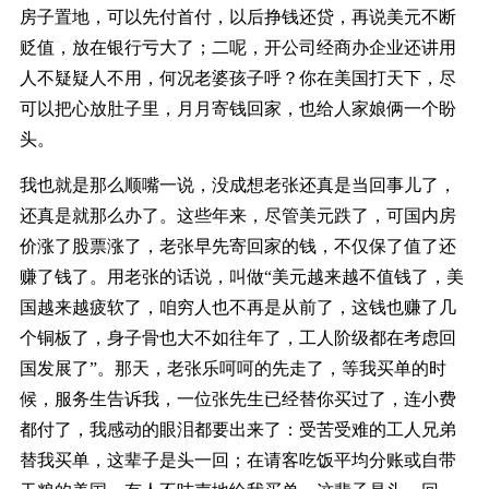
房子置地，可以先付首付，以后挣钱还贷，再说美元不断
贬值，放在银行亏大了；二呢，开公司经商办企业还讲用
人不疑疑人不用，何况老婆孩子呼？你在美国打天下，尽
可以把心放肚子里，月月寄钱回家，也给人家娘俩一个盼
头。
我也就是那么顺嘴一说，没成想老张还真是当回事儿了，
还真是就那么办了。这些年来，尽管美元跌了，可国内房
价涨了股票涨了，老张早先寄回家的钱，不仅保了值了还
赚了钱了。用老张的话说，叫做“美元越来越不值钱了，美
国越来越疲软了，咱穷人也不再是从前了，这钱也赚了几
个铜板了，身子骨也大不如往年了，工人阶级都在考虑回
国发展了”。那天，老张乐呵呵的先走了，等我买单的时
候，服务生告诉我，一位张先生已经替你买过了，连小费
都付了，我感动的眼泪都要出来了：受苦受难的工人兄弟
替我买单，这辈子是头一回；在请客吃饭平均分账或自带