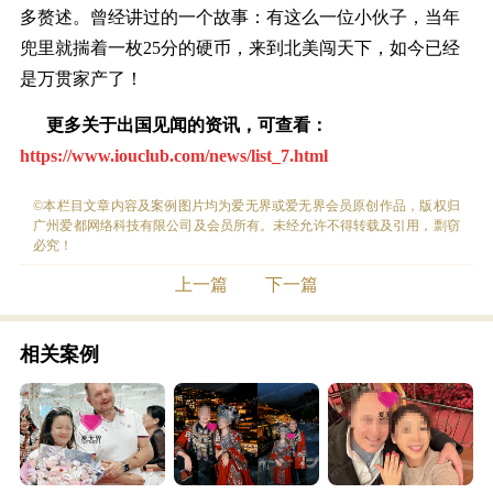
多赘述。曾经讲过的一个故事：有这么一位小伙子，当年
兜里就揣着一枚25分的硬币，来到北美闯天下，如今已经
是万贯家产了！
更多关于出国
见闻的资讯，
可查看：
https://www.iouclub.com/news/list_7.html
©本栏目文章内容及案例图片均为爱无界或爱无界会员原创作品，版权归
广州爱都网络科技有限公司及会员所有。未经允许不得转载及引用，剽窃
必究！
上一篇
下一篇
相关案例