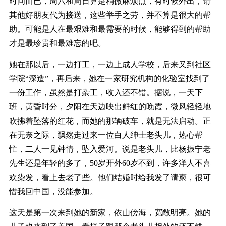
时间而已，周六和周日算是稍微麻烦点，有时候外出，请
其他好朋友代为接送，这些举手之劳，并不算是很大的帮
助。可能是人在最艰难和最需要的时候，能够得到的帮助
才是最珍贵和最难忘的吧。
她在那以后，一边打工，一边上成人学校，后来又到社区
学院“深造”，再后来，她在一家研究机构的化验室找到了
一份工作，虽然是打杂工，收入还不错。据说，一天下
班，黄昏时分，夕阳在天边映出鲜红的晚霞，微风轻轻地
吹拂着坠落的红花，而她的那辆破车，就是无法启动。正
在无奈之际，飘然走过来一位白人绅士老头儿，热心帮
忙，二人一见钟情，坠入爱河。说是老头儿，比杨振宁老
先生还是年轻的多了，50岁开外60岁不到，许多洋人不喜
欢染发，看上去老了些。他们结婚时给我发了请柬，很可
惜我回中国，没能参加。
这天是第一次来到她的新家，依山傍海，宽敞明亮。她的