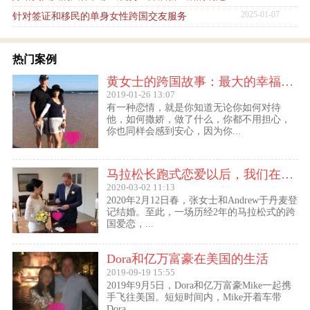
2025-01-07
针对签证和移民的单身女性跨国交友服务
热门案例
黄女士的跨国故事：最大的幸福便是有一个白马王子一直默默等着自己
2019-01-26 13:07
有一种恋情，就是你知道无论你如何对待
他，如何撒娇，做了什么，你都不用担心，
你也同样会感到安心，因为你...
马拉松长跑式恋爱以后，我们在丹麦登记结婚了
2020-03-02 11:13
2020年2月12日春，张女士和Andrew于丹麦登
记结婚。至此，一场历经2年的马拉松式的跨
国爱恋，...
Dora和亿万富豪在美国的生活
2019-09-19 15:55
2019年9月5日，Dora和亿万富豪Mike一起携
手飞往美国。短短时间内，Mike开着车带
Dora...