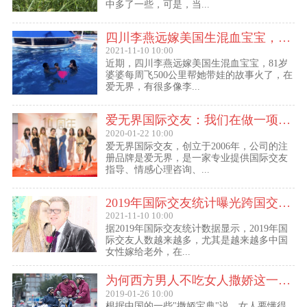
中多了一些，可是，当...
四川李燕远嫁美国生混血宝宝，这些跨国交友的真实故事可能你还没听过！
2021-11-10 10:00
近期，四川李燕远嫁美国生混血宝宝，81岁
婆婆每周飞500公里帮她带娃的故事火了，在
爱无界，有很多像李...
爱无界国际交友：我们在做一项关于女人幸福的事业
2020-01-22 10:00
爱无界国际交友，创立于2006年，公司的注
册品牌是爱无界，是一家专业提供国际交友
指导、情感心理咨询、...
2019年国际交友统计曝光跨国交友惊人内幕：女性嫁给老外比男士娶外国老婆数量更多
2021-11-10 10:00
据2019年国际交友统计数据显示，2019年国
际交友人数越来越多，尤其是越来越多中国
女性嫁给老外，在...
为何西方男人不吃女人撒娇这一套？
2019-01-26 10:00
根据中国的一些"撒娇宝典"说，女人要懂得