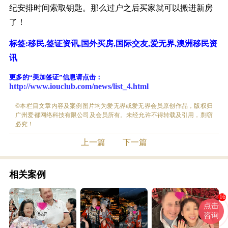
纪安排时间索取钥匙。那么过户之后买家就可以搬进新房
了！
标签:移民
,签证资讯,国外买房,
国际交友
,爱无界,澳洲移民资
讯
更多的“美加签证”信息请点击：
http://www.iouclub.com/news/list_4.html
©本栏目文章内容及案例图片均为爱无界或爱无界会员原创作品，版权归
广州爱都网络科技有限公司及会员所有。未经允许不得转载及引用，剽窃
必究！
上一篇
下一篇
相关案例
16
点击
咨询