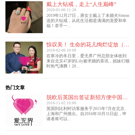
戴上大钻戒，走上“人生巅峰”
2020-01-06 11:28
2019年12月27日，唐女士戴上了未婚夫Simon
送的大钻戒，从此生活都是满满的宠爱和幸
福！牵手一...
惊叹美！ 生命的花儿绚烂绽放（47岁的Lily结婚啦！）
2018-02-06 10:09
在寒冷的冬日里，爱无界广州总部全体收到
来自北京47岁的Lily被求婚的喜讯，姐妹们顿
时热气沸腾！20...
热门文章
脱欧后英国出签证新招方便中国访客进入欧盟
2016-11-02 10:00
英国到比利时访客服务于2015年7月在北京、
上海和广州推出。自2016年10月31日起，申
请者将可以...