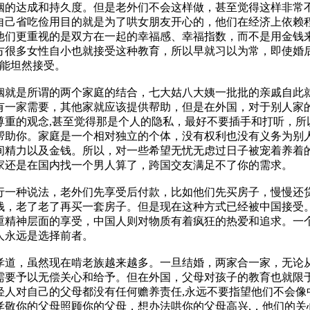
姻的达成和持久度。但是老外们不会这样做，甚至觉得这样非常
自己省吃俭用目的就是为了哄女朋友开心的，他们在经济上依赖
他们更重视的是双方在一起的幸福感、幸福指数，而不是用金钱
方很多女性自小也就接受这种教育，所以早就习以为常，即使婚
也能坦然接受。
姻就是所谓的两个家庭的结合，七大姑八大姨一批批的亲戚自此
有一家需要，其他家就应该提供帮助，但是在外国，对于别人家
尊重的观念,甚至觉得那是个人的隐私，最好不要插手和打听，所
帮助你。家庭是一个相对独立的个体，没有权利也没有义务为别
间精力以及金钱。所以，对一些希望无忧无虑过日子被宠着养着
家还是在国内找一个男人算了，跨国交友满足不了你的需求。
行一种说法，老外们先享受后付款，比如他们先买房子，慢慢还
钱，老了老了再买一套房子。但是现在这种方式已经被中国接受
重精神层面的享受，中国人则对物质有着疯狂的热爱和追求。一
人永远是选择前者。
孝道，虽然现在啃老族越来越多。一旦结婚，两家合一家，无论
需要予以无偿关心和给予。但在外国，父母对孩子的教育也就限
轻人对自己的父母都没有任何赡养责任,永远不要指望他们不会像
孝敬你的父母照顾你的父母，想办法哄你的父母高兴,，他们的关