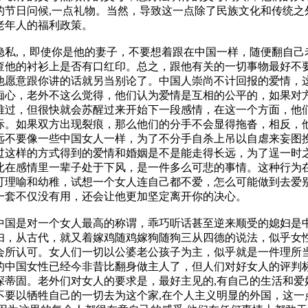
的节日问候,一点礼物。当然，导致这一点除了民族文化和传统之
老年人的福利政策。
隐私,，即使你是他的妻子，不要想着跟在中国一样，随便翻自己
查他的衬衫上是否有口红印。总之，跟他有关的一切事物最好不
他愿意跟你讲的话就另当别论了。中国人崇尚不计回报的爱情，
痴心，老外不这么觉得，他们认为爱情是互相的公平的，如果对
难过，但很快就会苏醒过来开始下一段感情，在这一个方面，他
际。如果双方出现裂痕，那么他们的分手不会显得拖沓，相反，
远不要像一些中国女人一样，为了不分手自杀上吊以自虐来妄图
过这样的方式得到的爱情和婚姻是不是能走得长远，为了逞一时
此在感情里一辈子处于下风，是一件多么可悲的事情。这种行为
可理喻和幼稚，试想一个女人连自己都不爱，怎么可能做到去爱
一套不仅没有用，还会让他更加坚定离开你的决心。
中国是对一个女人最高的称谓，乖巧听话甚至逆来顺受的媳妇是
妇，从古代，就又着嫁鸡随鸡嫁狗随狗三从四德的说法，似乎女
会所认可。女人们一切以公婆老公孩子为主，似乎就是一件理所
的中国女性已经今非昔比翻身做主人了，但人们对好女人的评判
深蒂固。老外们对女人的要求是，最好主见的,有自己的生活和爱
不要以牺牲自己的一切去为这个家,在个人主义明显的外国，这一