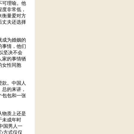
不可理喻。他
程度非常低，
来衡量爱对方
后丈夫还选择
就成为婚姻的
的事情，他们
以坚决不会
人家的事情牺
的女性同胞
贷款。中国人
。总的来讲，
个包包和一张
从物质上还是
于未成年时
中国男人一
心方式仅仅