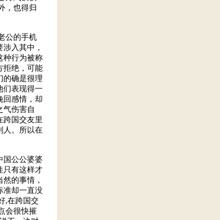
外，也得归
老公的手机
要涉入其中，
这种行为被称
方拒绝，可能
们的确是很理
他们表现得一
挽回感情，却
之气伤害自
在跨国交友里
别人。所以在
中国公公婆婆
性只有这样才
当然的事情，
标准却一直没
好,在跨国交
点会很快摧