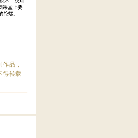
于说不，决对
姻课堂上要
的陀螺。
创作品，
不得转载