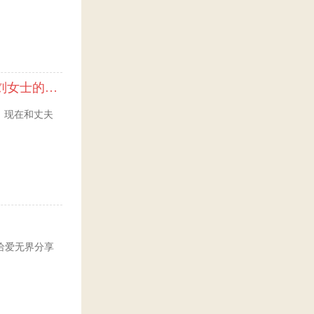
比利时“王子”对我无微不至的爱（爱无界刘女士的海外生活）
，现在和丈夫
，给爱无界分享