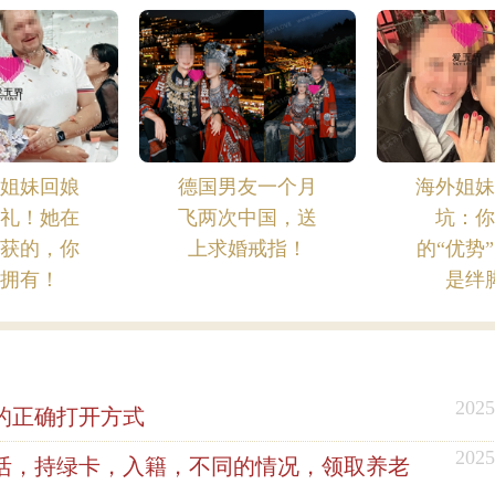
界姐妹回娘
德国男友一个月
海外姐妹
婚礼！她在
飞两次中国，送
坑：你
收获的，你
上求婚戒指！
的“优势
能拥有！
是绊
2025
的正确打开方式
2025
活，持绿卡，入籍，不同的情况，领取养老