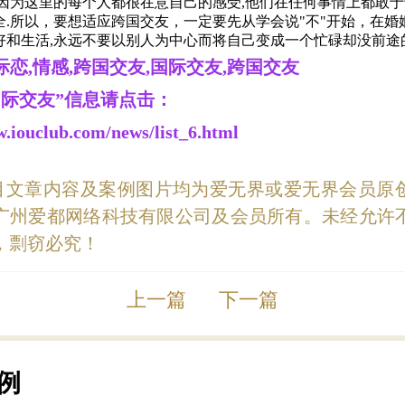
.因为这里的每个人都很在意自己的感受,他们在任何事情上都敢
全.所以，要想适应跨国交友，一定要先从学会说"不"开始，在婚
好和生活,永远不要以别人为中心而将自己变成一个忙碌却没前途
际恋
,情感,跨国交友
,
国际交友
,跨国交友
国际交友”信息请点击：
w.iouclub.com/news/list_6.html
目文章内容及案例图片均为爱无界或爱无界会员原
广州爱都网络科技有限公司及会员所有。未经允许
，剽窃必究！
上一篇
下一篇
例