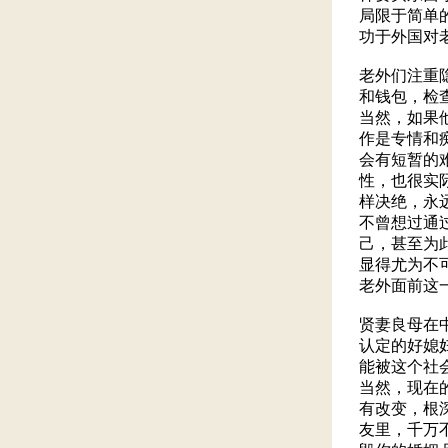
局限于简单
功于外国对
老外们注重
和钱包，检
当然，如果
作是专情和
会有短暂的
性，也很实
样决绝，永
不曾想过通
己，甚至为
显得尤为不
老外面前这
贤妻良母在
认定的好媳
能被这个社
当然，现在
有改变，根
友里，千万