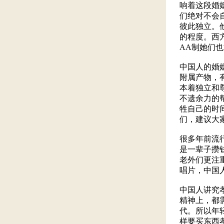
响着这段婚
们绝对不会
彼此独立。
的程度。西
AA制她们
中国人的婚
附属产物，
本着独立和
不遗余力的
牲自己的时
们，建议大
很多年前流
是一辈子攒
老外们更注
唱片，中国
中国人讲究
精神上，都
代。所以年
样要买东西