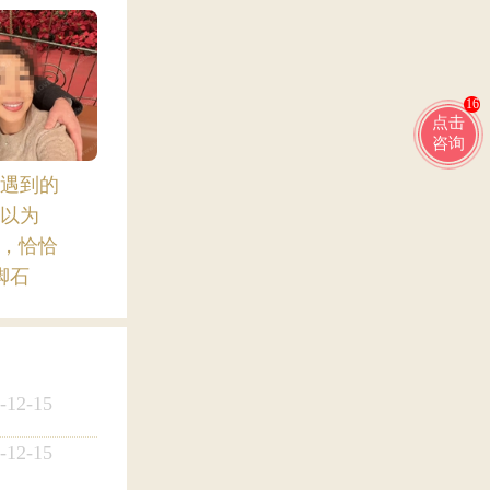
16
点击
咨询
遇到的
以为
”，恰恰
脚石
-12-15
-12-15