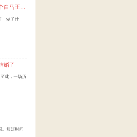
黄女士的跨国故事：最大的幸福便是有一个白马王子一直默默等着自己
娇，做了什
结婚了
婚。至此，一场历
美国。短短时间