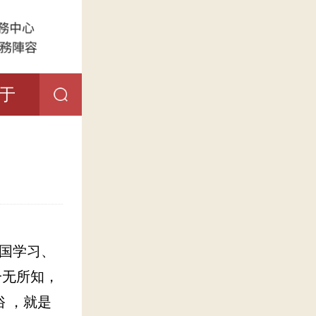
于
国学习、
一无所知，
 ，就是