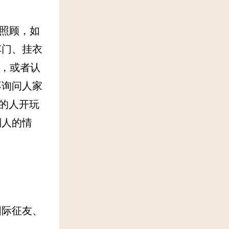
照顾，如
车门、挂衣
思，或者认
不询问人家
场的人开玩
别人的情
国际征友、