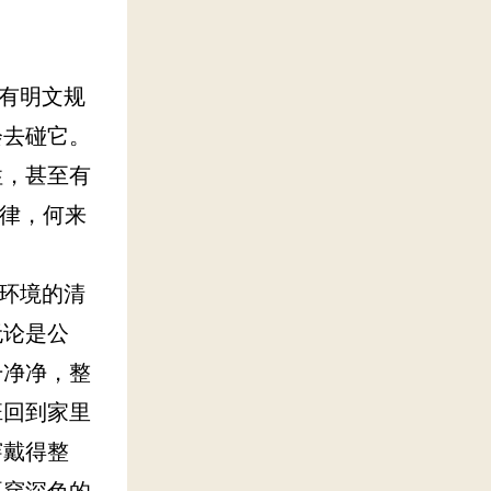
有明文规
会去碰它。
性，甚至有
纪律，何来
环境的清
无论是公
干净净，整
班回到家里
穿戴得整
要穿深色的