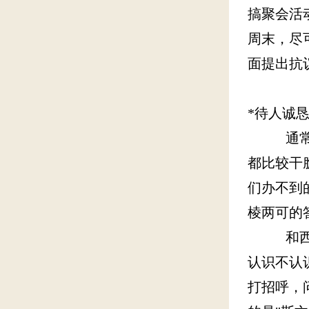
搞聚会活
周末，尽
面提出抗
*待人诚恳
通常来讲
都比较干
们办不到
棱两可的
和西方许
认识不认
打招呼，