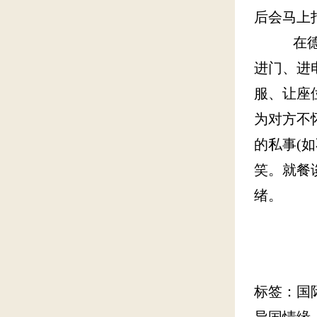
后会马上
在德国和
进门、进
服、让座
为对方不
的私事(
笑。就餐
绪。
标签：国
异国情缘