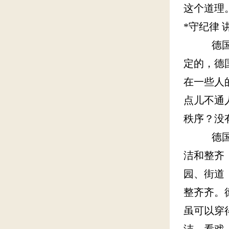
这个道理
*守纪律 
德国人非
定的，德
在一些人
点儿不通
秩序？没
德国人很
洁和整齐
园、街道
整齐齐。
虽可以穿
洁。看戏