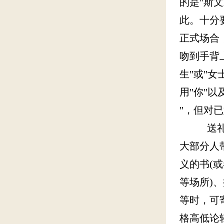
的是"斯
此。十分
正式场合
吻到手背
生"或"女
用"你"
"，但对
送礼在德
大部分人
义的书(
等场所)
等时，可
格高低论