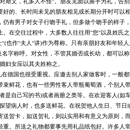
文对斯文，礼多人不怪"。朋友见面以握手为礼，告
要好的、长时间未见的朋友相见或长期分开时可以
，仍有男子对女子行吻手礼，但多做个吻手的样子
上。在交往过程中，大多数人往往用"您"以及姓氏之
士"(也作"夫人"讲)作为尊称。只有亲朋好友和年轻
以及名字称呼。对女性，不管其婚否或长幼，都可以称
已婚妇女应以其夫姓称之。
国也很受重视。应邀去别人家做客时，一般都
带束鲜花，也有一些男性客人带瓶葡萄酒，个别人
或者是自己写的书)或者画册之类等。在欢迎客人(如
、探望病人时，也多送鲜花。在祝贺他人生日、节日
寄送贺卡，如送贺礼，则以实用和有意义为原则，
轻重。所送之礼物都要事先用礼品纸包好。许多人