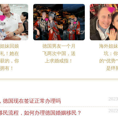
界姐妹回娘
德国男友一个月
海外姐妹
婚礼！她在
飞两次中国，送
坑：你
收获的，你
上求婚戒指！
的“优势
能拥有！
是绊
2023
，德国现在签证正常办理吗
2022
移民流程，如何办理德国婚姻移民？