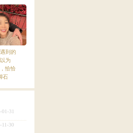
遇到的
以为
”，恰恰
脚石
-01-31
-11-30