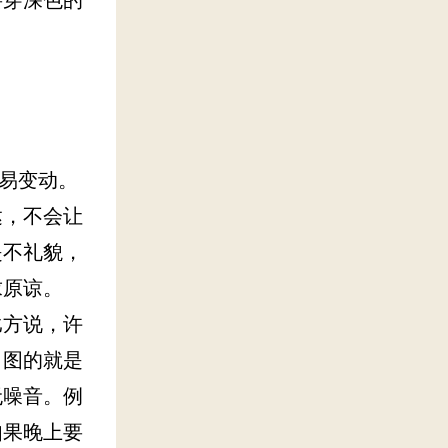
易变动。
达，不会让
是不礼貌，
求原谅。
比方说，许
，图的就是
无噪音。例
如果晚上要