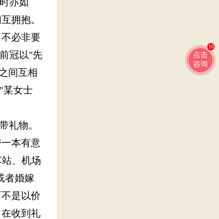
别时亦如
相互拥抱。
，不必非要
16
前冠以"先
点击
咨询
人之间互相
"某女士
带礼物。
带一本有意
车站、机场
或者婚嫁
而不是以价
常在收到礼