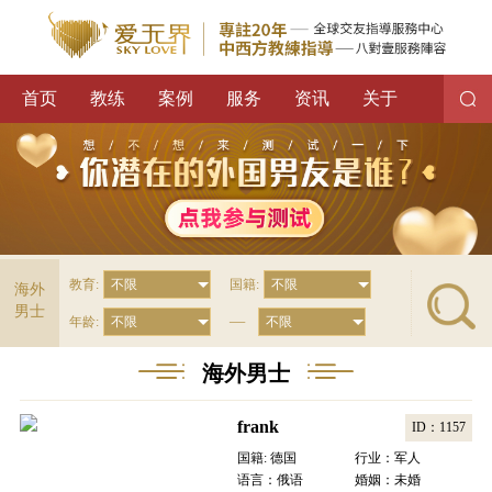
首页
教练
案例
服务
资讯
关于
教育:
国籍:
海外
男士
—
年龄:
海外男士
frank
ID：1157
国籍: 德国
行业：军人
语言：俄语
婚姻：未婚