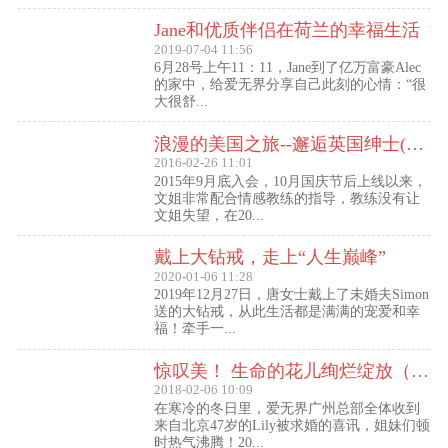
Jane和优质伴侣在荷兰的幸福生活
2019-07-04 11:56
6月28号上午11：11，Jane到了亿万富豪Alec
的家中，给爱无界分享自己此刻的心情：“很
大很舒...
浪漫的美国之旅--邂逅英国绅士(文姐与Kent的见面动态）
2016-02-26 11:01
2015年9月底入会，10月国庆节后上线以来，
文姐非常配合情感教练的指导，教练没有让
文姐失望，在20...
戴上大钻戒，走上“人生巅峰”
2020-01-06 11:28
2019年12月27日，唐女士戴上了未婚夫Simon
送的大钻戒，从此生活都是满满的宠爱和幸
福！牵手一...
惊叹美！ 生命的花儿绚烂绽放（47岁的Lily结婚啦！）
2018-02-06 10:09
在寒冷的冬日里，爱无界广州总部全体收到
来自北京47岁的Lily被求婚的喜讯，姐妹们顿
时热气沸腾！20...