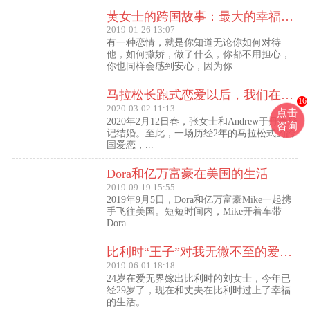
黄女士的跨国故事：最大的幸福便是有一个白马王子一直默默等着自己
2019-01-26 13:07
有一种恋情，就是你知道无论你如何对待
他，如何撒娇，做了什么，你都不用担心，
你也同样会感到安心，因为你...
马拉松长跑式恋爱以后，我们在丹麦登记结婚了
16
2020-03-02 11:13
点击
2020年2月12日春，张女士和Andrew于丹麦登
咨询
记结婚。至此，一场历经2年的马拉松式的跨
国爱恋，...
Dora和亿万富豪在美国的生活
2019-09-19 15:55
2019年9月5日，Dora和亿万富豪Mike一起携
手飞往美国。短短时间内，Mike开着车带
Dora...
比利时“王子”对我无微不至的爱（爱无界刘女士的海外生活）
2019-06-01 18:18
24岁在爱无界嫁出比利时的刘女士，今年已
经29岁了，现在和丈夫在比利时过上了幸福
的生活。