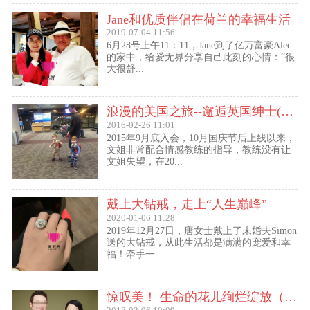
Jane和优质伴侣在荷兰的幸福生活
2019-07-04 11:56
6月28号上午11：11，Jane到了亿万富豪Alec
的家中，给爱无界分享自己此刻的心情：“很
大很舒...
浪漫的美国之旅--邂逅英国绅士(文姐与Kent的见面动态）
2016-02-26 11:01
2015年9月底入会，10月国庆节后上线以来，
文姐非常配合情感教练的指导，教练没有让
文姐失望，在20...
戴上大钻戒，走上“人生巅峰”
2020-01-06 11:28
2019年12月27日，唐女士戴上了未婚夫Simon
送的大钻戒，从此生活都是满满的宠爱和幸
福！牵手一...
惊叹美！ 生命的花儿绚烂绽放（47岁的Lily结婚啦！）