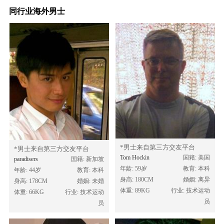
同行业海外男士
*男士来自第三方交友平台
*男士来自第三方交友平台
Tom Hockin
国籍: 美国
paradisers
国籍: 新加坡
年龄: 59岁
教育: 本科
年龄: 44岁
教育: 本科
身高: 180CM
婚姻: 离异
身高: 178CM
婚姻: 未婚
体重: 89KG
行业: 技术运动
体重: 66KG
行业: 技术运动
员
员