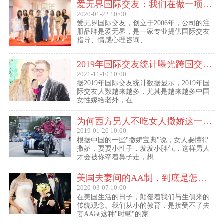
爱无界国际交友：我们在做一项关于女人幸福的事业
2020-01-22 10:00
爱无界国际交友，创立于2006年，公司的注
册品牌是爱无界，是一家专业提供国际交友
指导、情感心理咨询、...
2019年国际交友统计曝光跨国交友惊人内幕：女性嫁给老外比男士娶外国老婆数量更多
2021-11-10 10:00
据2019年国际交友统计数据显示，2019年国
际交友人数越来越多，尤其是越来越多中国
女性嫁给老外，在...
为何西方男人不吃女人撒娇这一套？
2019-01-26 10:00
根据中国的一些"撒娇宝典"说，女人要懂得
撒娇，耍耍小性子，发发小脾气，这样男人
才会被你牵着鼻子走，想...
美国夫妻间的AA制，到底是怎么回事？
2020-03-07 10:00
在美国生活的日子，颠覆着我们与生俱来的
传统观念。我们从小的教育，是接受不了夫
妻AA制这种"时髦"的家...