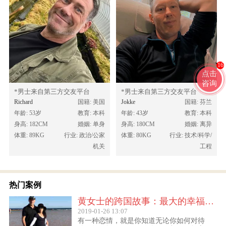
16
点击
咨询
*男士来自第三方交友平台
*男士来自第三方交友平台
Richard
国籍: 美国
Jokke
国籍: 芬兰
年龄: 53岁
教育: 本科
年龄: 43岁
教育: 本科
身高: 182CM
婚姻: 单身
身高: 180CM
婚姻: 离异
体重: 89KG
行业: 政治/公家
体重: 80KG
行业: 技术/科学/
机关
工程
热门案例
黄女士的跨国故事：最大的幸福便是有一个白马王子一直默默等着自己
2019-01-26 13:07
有一种恋情，就是你知道无论你如何对待