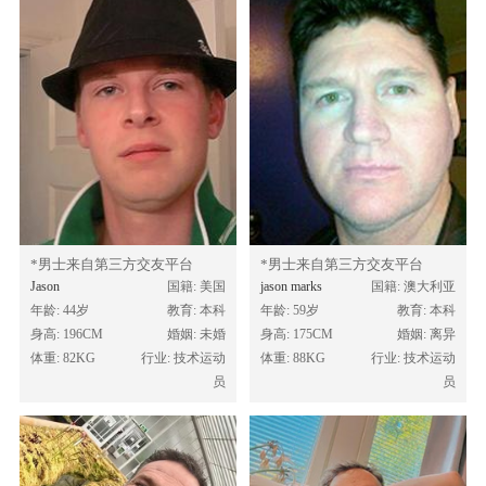
*男士来自第三方交友平台
*男士来自第三方交友平台
Jason
国籍: 美国
jason marks
国籍: 澳大利亚
年龄: 44岁
教育: 本科
年龄: 59岁
教育: 本科
身高: 196CM
婚姻: 未婚
身高: 175CM
婚姻: 离异
体重: 82KG
行业: 技术运动
体重: 88KG
行业: 技术运动
员
员